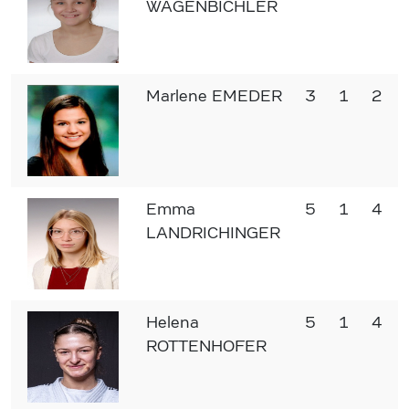
WAGENBICHLER
Marlene EMEDER
3
1
2
Emma
5
1
4
LANDRICHINGER
Helena
5
1
4
ROTTENHOFER