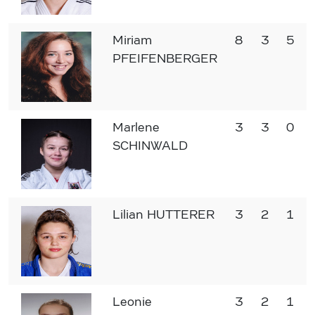
Miriam
8
3
5
PFEIFENBERGER
Marlene
3
3
0
SCHINWALD
Lilian HUTTERER
3
2
1
Leonie
3
2
1