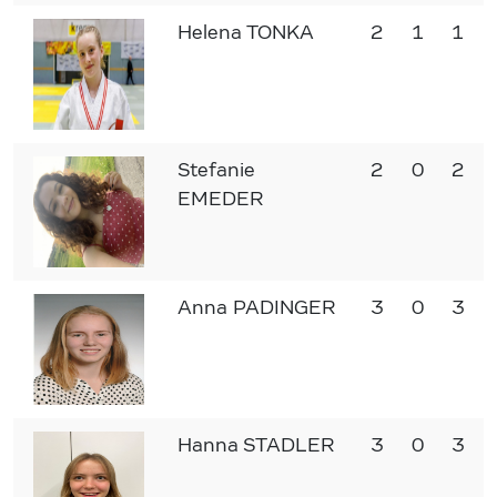
Helena TONKA
2
1
1
Stefanie
2
0
2
EMEDER
Anna PADINGER
3
0
3
Hanna STADLER
3
0
3