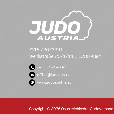
ZVR: 73072391
Wehlistraße 29/1/111, 1200 Wien
+43 1 332 48 48
office@judoaustria.at
www.judoaustria.at
Copyright © 2026 Österreichischer Judoverband