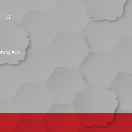
HES
ärung App