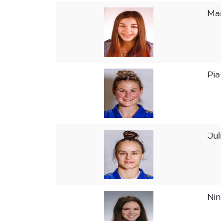
Ma
Pi
Ju
Ni