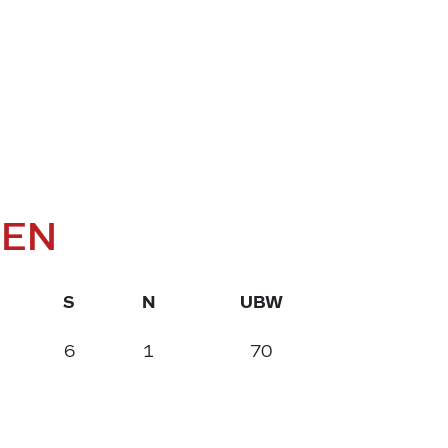
FEN
S
N
UBW
6
1
70