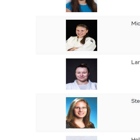
Mi
Lar
St
He