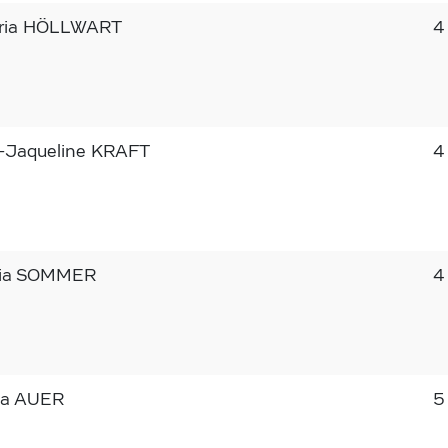
ria HÖLLWART
4
a-Jaqueline KRAFT
4
lia SOMMER
4
na AUER
5