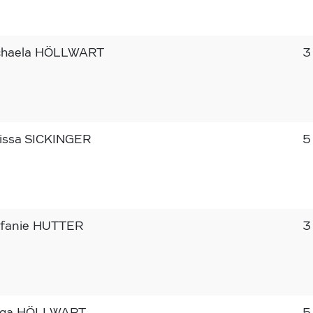
chaela HÖLLWART
3
issa SICKINGER
5
efanie HUTTER
3
lga HÖLLWART
5