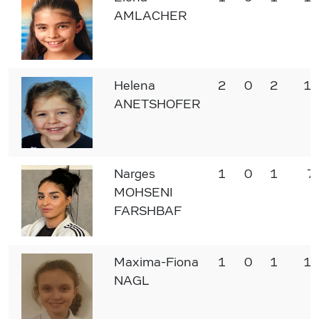
AMLACHER
Helena
2
0
2
17
ANETSHOFER
Narges
1
0
1
7
MOHSENI
FARSHBAF
Maxima-Fiona
1
0
1
10
NAGL