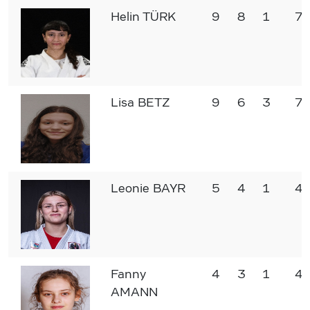
Helin TÜRK
9
8
1
77
Lisa BETZ
9
6
3
77
Leonie BAYR
5
4
1
44
Fanny
4
3
1
40
AMANN