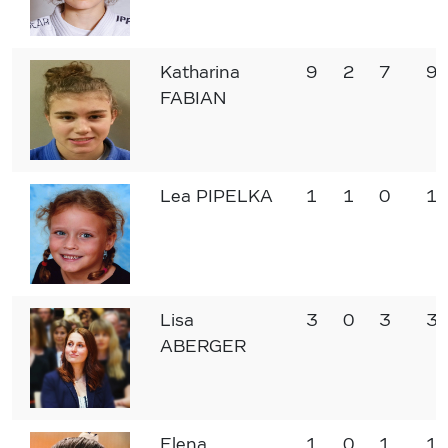
Katharina
9
2
7
90
FABIAN
Lea PIPELKA
1
1
0
10
Lisa
3
0
3
30
ABERGER
Elena
1
0
1
10