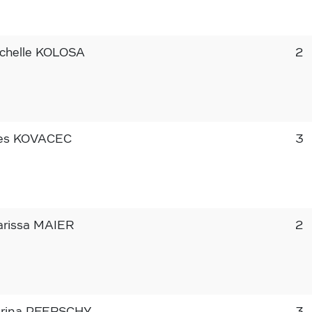
chelle KOLOSA
2
es KOVACEC
3
rissa MAIER
2
rina PFERSCHY
3