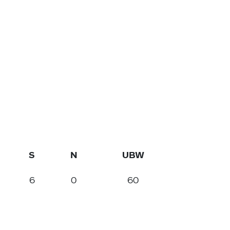
S
N
UBW
6
0
60