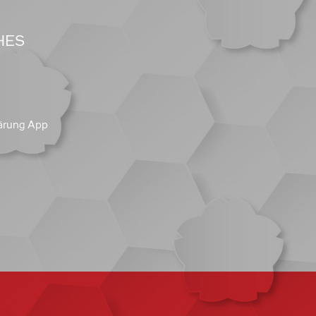
HES
ärung App