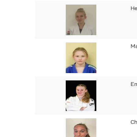
He
Ma
E
Ch