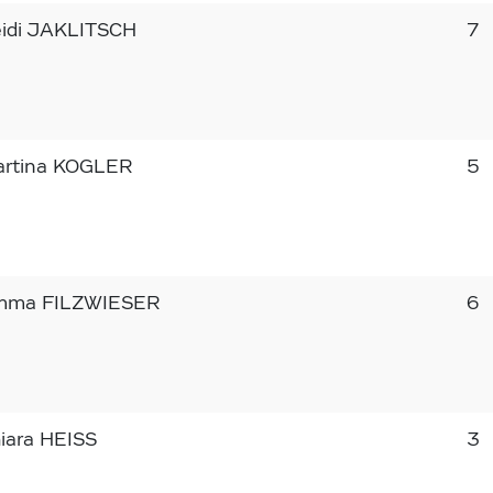
idi JAKLITSCH
7
rtina KOGLER
5
mma FILZWIESER
6
iara HEISS
3