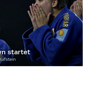
 startet
Kufstein