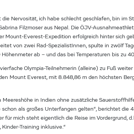
ie Nervosität, ich habe schlecht geschlafen, bin im 
 Sabrina Filzmoser aus Nepal. Die ÖJV-Ausnahmeathlet
rer Mount-Everest-Expedition erfolgreich hinter sich ge
leitet von zwei Rad-SpezialistInnen, spulte in zwölf T
 Höhenmeter ab – und das bei Temperaturen bis zu 40
e vierfache Olympia-Teilnehmerin (alleine) zu Fuß weiter
 den Mount Everest, mit 8.848,86 m den höchsten Berg 
 Meereshöhe in Indien ohne zusätzliche Sauerstoffhil
e schon als großes Unterfangen gelten“, berichtet die 4
er für mich steht eigentlich die Reise im Vordergrund, d
 Kinder-Training inklusive.“