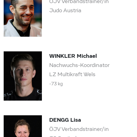
ÖJV Verbandstrainer/in
Judo Austria
WINKLER Michael
Nachwuchs-Koordinator
LZ Multikraft Wels
-73 kg
DENGG Lisa
ÖJV Verbandstrainer/in