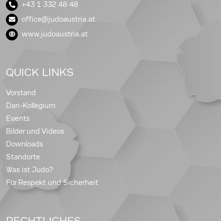
+43 1 332 48 48
office@judoaustria.at
www.judoaustria.at
QUICK LINKS
Vorstand
Dan-Kollegium
Events
Bilder und Videos
Downloads
Standorte
Was ist Judo?
Für Respekt und Sicherheit
RECHTLICHES