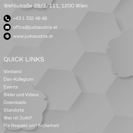
Wehlistraße 29/1/111, 1200 Wien
+43 1 332 48 48
office@judoaustria.at
www.judoaustria.at
QUICK LINKS
Vorstand
Dan-Kollegium
Events
Bilder und Videos
Downloads
Standorte
Was ist Judo?
Für Respekt und Sicherheit