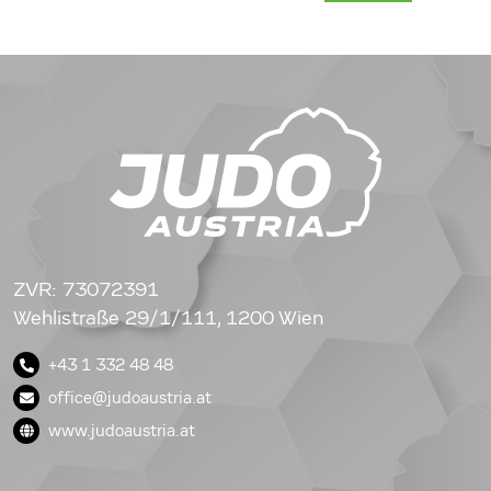
ZVR: 73072391
Wehlistraße 29/1/111, 1200 Wien
+43 1 332 48 48
office@judoaustria.at
www.judoaustria.at