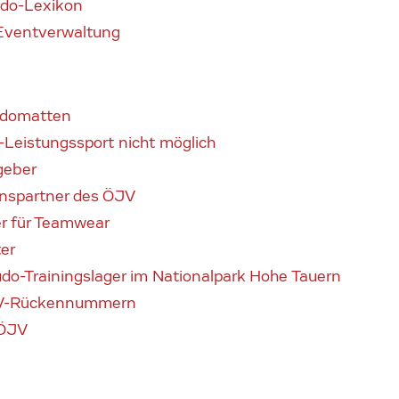
udo-Lexikon
Eventverwaltung
udomatten
Leistungssport nicht möglich
geber
onspartner des ÖJV
er für Teamwear
er
Judo-Trainingslager im Nationalpark Hohe Tauern
ÖJV-Rückennummern
 ÖJV