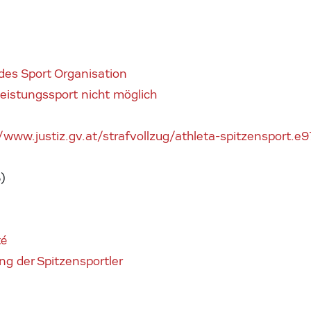
des Sport Organisation
istungssport nicht möglich
/www.justiz.gv.at/strafvollzug/athleta-spitzensport.e
)
té
ng der Spitzensportler