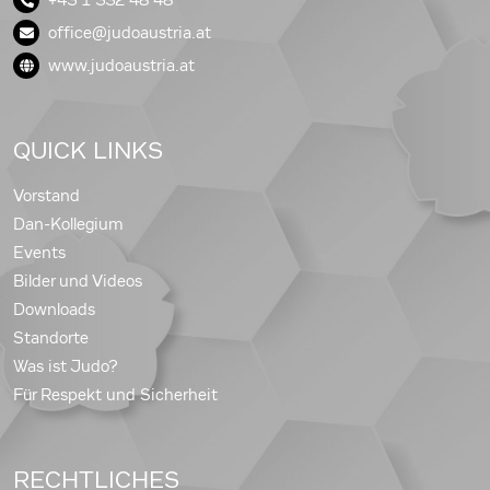
office@judoaustria.at
www.judoaustria.at
QUICK LINKS
Vorstand
Dan-Kollegium
Events
Bilder und Videos
Downloads
Standorte
Was ist Judo?
Für Respekt und Sicherheit
RECHTLICHES