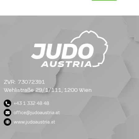
ZVR: 73072391
Wehlistraße 29/1/111, 1200 Wien
+43 1 332 48 48
office@judoaustria.at
www.judoaustria.at