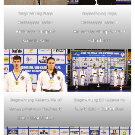
Siegerehrung Nage
Siegerehrung Nage,
Hinteregger Martin-
Hinteregger Martin –
Hinteregger Philipp
©
Hinteregger Philipp
© EJU –
Benedikt Safer
Gabriel Juan
Siegerehrung Katama, Wenzl
Siegerehrung EC Katame no
Vanessa-Heinrich Matthias
©
kata
© EJU – Gabriel Juan
EJU – Gabriel Juan