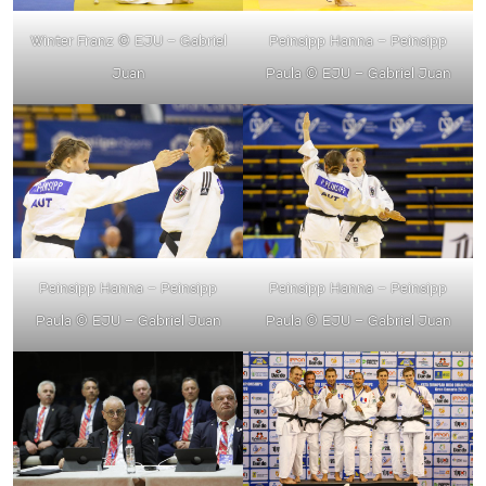
Winter Franz
© EJU – Gabriel
Peinsipp Hanna – Peinsipp
Juan
Paula
© EJU – Gabriel Juan
Peinsipp Hanna – Peinsipp
Peinsipp Hanna – Peinsipp
Paula
© EJU – Gabriel Juan
Paula
© EJU – Gabriel Juan