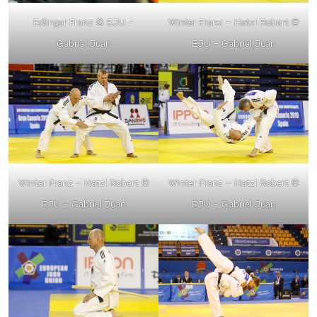
Edlinger Franz
© EJU –
Winter Franz – Hatzl Robert
©
Gabriel Juan
EJU – Gabriel Juan
Winter Franz – Hatzl Robert
©
Winter Franz – Hatzl Robert
©
EJU – Gabriel Juan
EJU – Gabriel Juan