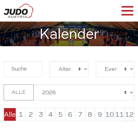
Kalender
ALLE
Alle
1
2
3
4
5
6
7
8
9
10
11
12