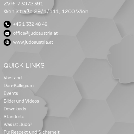
ZVR: 73072391
Wehlistraße 29/1/111, 1200 Wien
+43 1 332 48 48
office@judoaustria.at
www.judoaustria.at
QUICK LINKS
Vorstand
Dan-Kollegium
Events
Bilder und Videos
Downloads
Standorte
Was ist Judo?
Für Respekt und Sicherheit