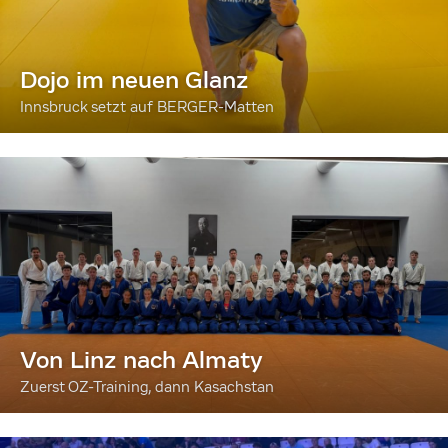
Dojo im neuen Glanz
Innsbruck setzt auf BERGER-Matten
Von Linz nach Almaty
Zuerst OZ-Training, dann Kasachstan