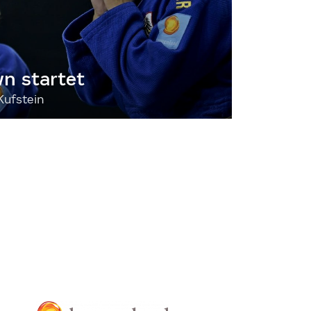
 startet
Kufstein