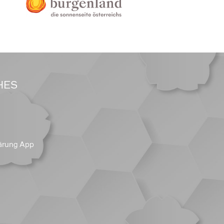
HES
ärung App