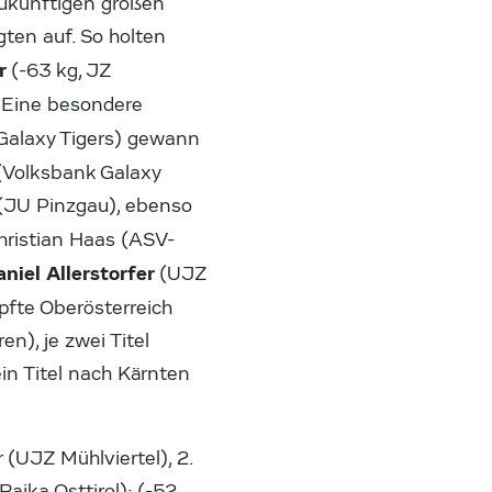
zukünftigen großen
ten auf. So holten
er
(-63 kg, JZ
. Eine besondere
Galaxy Tigers) gewann
(Volksbank Galaxy
 (JU Pinzgau), ebenso
hristian Haas (ASV-
aniel Allerstorfer
(UJZ
fte Oberösterreich
en), je zwei Titel
in Titel nach Kärnten
r (UJZ Mühlviertel), 2.
aika Osttirol); (-52