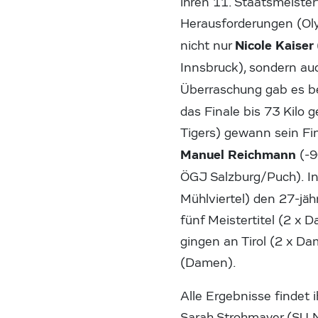
ihren 11. Staatsmeiste
Herausforderungen (Oly
Nicole Kaiser
nicht nur
Innsbruck), sondern a
Überraschung gab es b
das Finale bis 73 Kilo 
Tigers) gewann sein Fi
Manuel Reichmann
(-9
ÖGJ Salzburg/Puch). In
Mühlviertel) den 27-jä
fünf Meistertitel (2 x D
gingen an Tirol (2 x D
(Damen).
Alle Ergebnisse findet 
Sarah Strohmayer (SU No