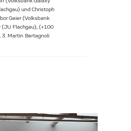
nn (Volksbank Galaxy
Flachgau) und Christoph
abor Geier (Volksbank
er (JU Flachgau); (+100
, 3. Martin Bertagnoli