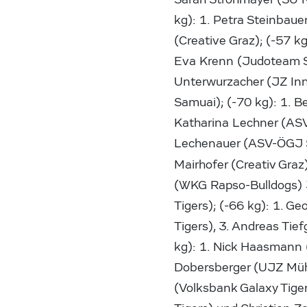
kg): 1. Petra Steinbauer
(Creative Graz); (-57 k
Eva Krenn (Judoteam Sh
Unterwurzacher (JZ Inn
Samuai); (-70 kg): 1. B
Katharina Lechner (ASV
Lechenauer (ASV-ÖGJ Sa
Mairhofer (Creativ Graz
(WKG Rapso-Bulldogs) 
Tigers); (-66 kg): 1. G
Tigers), 3. Andreas Ti
kg): 1. Nick Haasmann (
Dobersberger (UJZ Mühl
(Volksbank Galaxy Tige