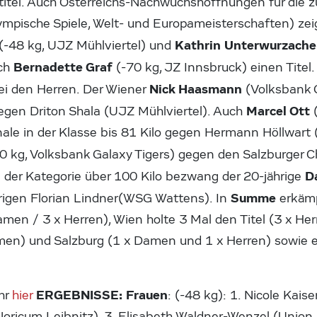
rtitel. Auch Österreichs-Nachwuchshoffnungen für die 
mpische Spiele, Welt- und Europameisterschaften) zeig
Kathrin Unterwurzach
(-48 kg, UJZ Mühlviertel) und
Bernadette Graf
uch
(-70 kg, JZ Innsbruck) einen Titel
Nick Haasmann
ei den Herren. Der Wiener
(Volksbank 
Marcel Ott
gegen Driton Shala (UJZ Mühlviertel). Auch
nale in der Klasse bis 81 Kilo gegen Hermann Höllwart
0 kg, Volksbank Galaxy Tigers) gegen den Salzburger C
D
 der Kategorie über 100 Kilo bezwang der 20-jährige
Summe
hrigen Florian Lindner(WSG Wattens). In
erkämp
amen / 3 x Herren), Wien holte 3 Mal den Titel (3 x Herr
amen) und Salzburg (1 x Damen und 1 x Herren) sowie e
ERGEBNISSE:
Frauen
ihr
hier
: (-48 kg): 1. Nicole Kaise
ricum Leibnitz), 3. Elisabeth Waldner-Wenzel (Union R