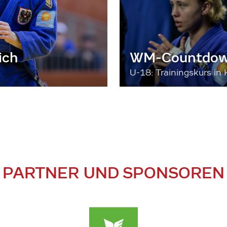
ich
WM-Countdown
U-18: Trainingskurs in 
PARTNER UND SPONSOREN