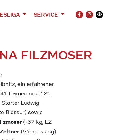
ESLIGA
SERVICE
FACEBOOK
INSTAGRAM
Übersetzung
INA FILZMOSER
n
bnitz, ein erfahrener
 (41 Damen und 121
a-Starter Ludwig
te Blessur) sowie
Filzmoser
(-57 kg, LZ
 Zeltner
(Wimpassing)