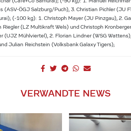
Zachar (Café+Co Samurai); (-90 kg): 1. Manuel Reichma
aas (ASV-ÖGJ Salzburg/Puch), 3. Christian Pichler (JU 
ai); (-100 kg): 1. Christoph Mayer (JU Pinzgau), 2. G
an Riegler (LZ Multikraft Wels) und Christoph Kronberg
fer (UJZ Mühlviertel), 2. Florian Lindner (WSG Wattens)
nd Julian Reichstein (Volksbank Galaxy Tigers);
VERWANDTE NEWS