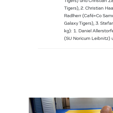
Tigers) und Christian 
Tigers), 2. Christian H
Radlherr (Café+Co Samur
Galaxy Tigers), 3. Stef
kg): 1. Daniel Allerstor
(SU Noricum Leibnitz) u