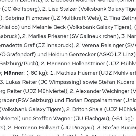
 (JC Wolfsberg), 2. Lisa Stelzer (Volksbank Galaxy Tige
g): Sabrina Filzmoser (LZ Multikraft Wels), 2. Tina Zelt
iai do) und Melanie Beck (Volksbank Galaxy Tigers); (
sbruck), 2. Marlies Priesner (SV Gallneukirchen), 3. 
ernadette Graf (JZ Innsbruck), 2. Verena Reisinger (SV 
Ö Grafendorf) und Heidrun Genzecker (ASKÖ LZ Linz);
lzburg/Puch), 2. Marianne Hollensteiner (UJZ Mühlvie
Männer
);
: (-60 kg): 1. Mathias Huemer (UJZ Mühlviert
3. Lukas Reiter (JC Wimpassing) sowie Stefan Kudera
eorg Reiter (UJZ Mühlviertel), 2. Alexander Weichinger 
efgraber (PSV Salzburg) und Florian Doppelhammer (Unio
Volksbank Galaxy Tigers), 2. Driton Shala (UJZ Mühlvie
viertel) und Steffen Wagner (JU Flachgau); (-81 kg): 
rs), 2. Hermann Höllwart (JU Pinzgau), 3. Stefan Kucia