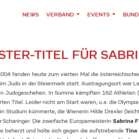
NEWS
VERBAND
EVENTS
BUND
ISTER-TITEL FÜR SABR
04 fanden heute zum vierten Mal die österreichische
m Judo in der Steiermark statt. Austragungsort war Lei
chen Judogeschehen. In Summe kämpften 162 Athleten
n Titel. Leider nicht am Start waren, u.a. die Olympi
ein Studium kümmerte, die Wienerin Hilde Drexler (leich
Sabrina 
r Scharinger. Die zweifache Europameisterin
Tina
te beherzt und holte sich gegen die aufstrebende