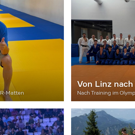
Von Linz nach
ER-Matten
Nach Training im Olymp