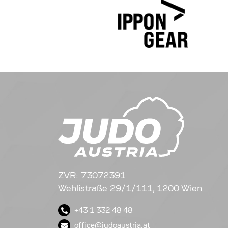
ZVR: 73072391
Wehlistraße 29/1/111, 1200 Wien
+43 1 332 48 48
office@judoaustria.at