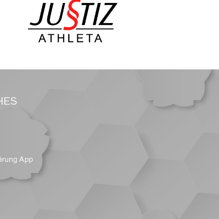
HES
ärung App