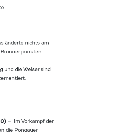
te
as änderte nichts am
s Brunner punkten
 und die Welser sind
zementiert.
 0)
– Im Vorkampf der
en die Pongauer