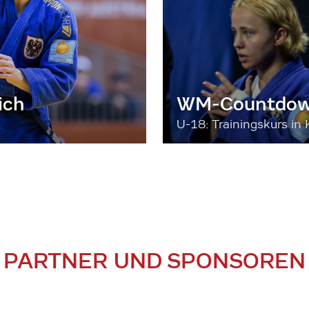
ich
WM-Countdown
U-18: Trainingskurs in 
PARTNER UND SPONSOREN