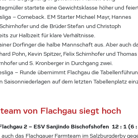
egmüller startete eine Gewichtsklasse höher und feier
esliga – Comeback. EM Starter Michael Mayr, Hannes
Schirnhofer und die Brüder Stefan und Christoph
ts zur Halbzeit für klare Verhältnisse.
ainer Dorfinger die halbe Mannschaft aus. Aber auch d
rd Pohn, Kevin Spitzer, Felix Schirnhofer und Thoma
rnhofer und S. Kronberger in Durchgang zwei.
sliga – Runde übernimmt Flachgau die Tabellenführung
n Saisonniederlagen auf dem letzten Tabellenplatz ein
team von Flachgau siegt hoch
Flachgau 2 – ESV Sanjindo Bischofshofen 12 : 1 (6 :
ch auch das Flachgauer Farmteam im Salzburgderby geg