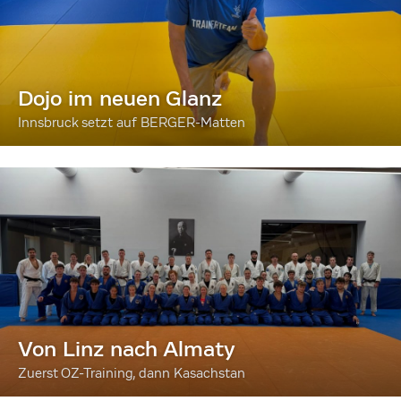
Dojo im neuen Glanz
Innsbruck setzt auf BERGER-Matten
Von Linz nach Almaty
Zuerst OZ-Training, dann Kasachstan