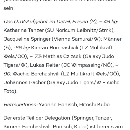
sein.
Das ÖJV-Aufgebot im Detail, Frauen (2), – 48 kg:
Katharina Tanzer (SU Noricum Leibnitz/Stmk),
Jacqueline Springer (Vienna Samurai/W); Männer
(5),
-66 kg:
Kimran Borchashvili (LZ Multikraft
Wels/OÖ),
– 73:
Mathias Czizsek (Galaxy Judo
Tigers/W), Lukas Reiter (JC Wimpassing/NÖ),
–
90:
Wachid Borchashvili (LZ Multikraft Wels/OÖ),
Johannes Pacher (Galaxy Judo Tigers/W – siehe
Foto).
BetreuerInnen:
Yvonne Bönisch, Hitoshi Kubo.
Der erste Teil der Delegation (Springer, Tanzer,
Kimran Borchashvili, Bönisch, Kubo) ist bereits am