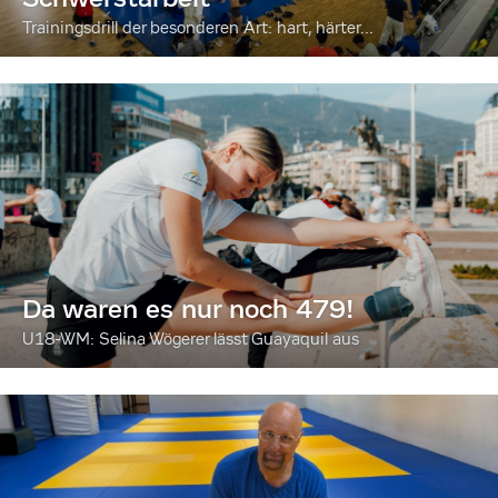
Trainingsdrill der besonderen Art: hart, härter...
Da waren es nur noch 479!
U18-WM: Selina Wögerer lässt Guayaquil aus