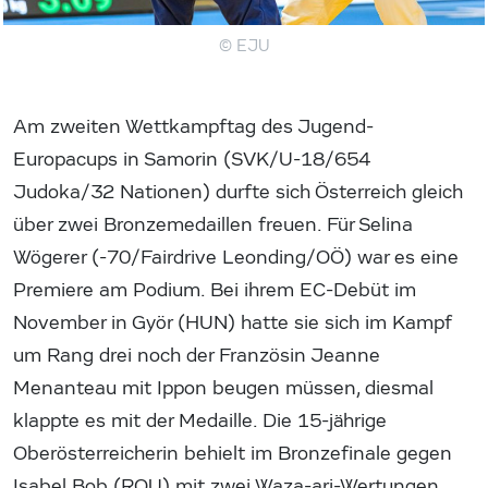
© EJU
Am zweiten Wettkampftag des Jugend-
Europacups in Samorin (SVK/U-18/654
Judoka/32 Nationen) durfte sich Österreich gleich
über zwei Bronzemedaillen freuen. Für Selina
Wögerer (-70/Fairdrive Leonding/OÖ) war es eine
Premiere am Podium. Bei ihrem EC-Debüt im
November in Györ (HUN) hatte sie sich im Kampf
um Rang drei noch der Französin Jeanne
Menanteau mit Ippon beugen müssen, diesmal
klappte es mit der Medaille. Die 15-jährige
Oberösterreicherin behielt im Bronzefinale gegen
Isabel Bob (ROU) mit zwei Waza-ari-Wertungen