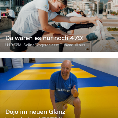
Da waren es nur noch 479!
U18-WM: Selina Wögerer lässt Guayaquil aus
Dojo im neuen Glanz