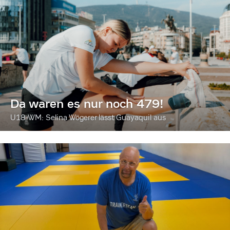
Da waren es nur noch 479!
U18-WM: Selina Wögerer lässt Guayaquil aus