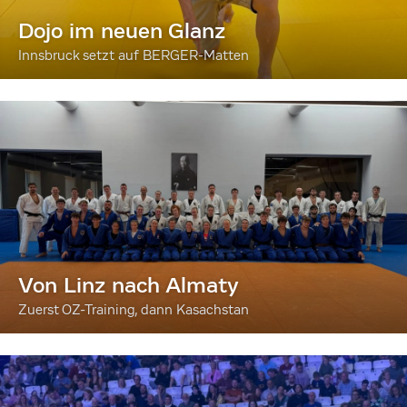
Dojo im neuen Glanz
Innsbruck setzt auf BERGER-Matten
Von Linz nach Almaty
Zuerst OZ-Training, dann Kasachstan