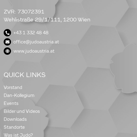
ZVR: 73072391
Wehlistraße 29/1/111, 1200 Wien
+43 1 332 48 48
office@judoaustria.at
www.judoaustria.at
QUICK LINKS
Vorstand
Dan-Kollegium
Events
Bilder und Videos
Downloads
Standorte
Was ist Judo?