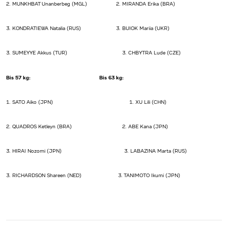
2. MUNKHBAT Unanberbeg (MGL) 2. MIRANDA Erika (BRA)
3. KONDRATIEWA Natalia (RUS) 3. BUIOK Mariia (UKR)
3. SUMEYYE Akkus (TUR) 3. CHBYTRA Lude (CZE)
Bis 57 kg: Bis 63 kg:
1. SATO Aiko (JPN) 1. XU Lili (CHN)
2. QUADROS Ketleyn (BRA) 2. ABE Kana (JPN)
3. HIRAI Nozomi (JPN) 3. LABAZINA Marta (RUS)
3. RICHARDSON Shareen (NED) 3. TANIMOTO Ikumi (JPN)