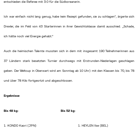
entschieden die Referee mit 3:0 für die Südkoreanerin.
Ich war einfach nicht lang genug, habe kein Rezept gefunden, sie zu schlagen“, ärgerte sich
Drexler, die im Feld von 43 Starterinnen in ihrer Gewichtsklasse damit ausschied. „Schade,
ich hätte noch viel Energie gehabt.“
Auch die heimischen Talente mussten sich in dem mit insgesamt 190 Teilnehmerinnen aus
37 Ländern stark besetzten Turnier durchwegs mit Erstrunden-Niederlagen geschlagen
geben. Der Weltcup in Oberwart wird am Sonntag ab 10 Uhr) mit den Klassen bis 70, bis 78
und über 78 Kilo fortgesrtzt und abgeschlossen.
Ergebnisse
Bis 48 kg: Bis 52 kg:
1. KONDO Kaori (JPN) 1. HEYLEN Ilse (BEL)