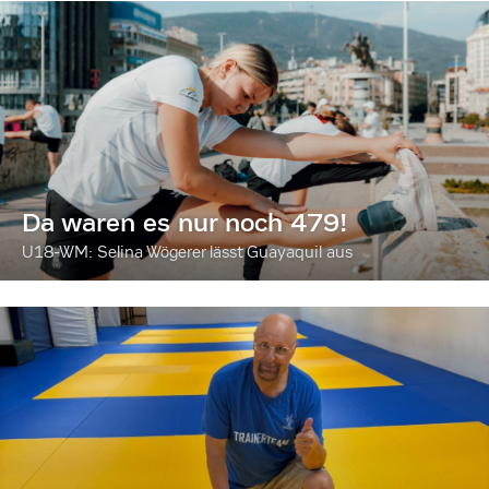
Da waren es nur noch 479!
U18-WM: Selina Wögerer lässt Guayaquil aus