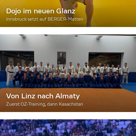
Dojo im neuen Glanz
Innsbruck setzt auf BERGER-Matten
Von Linz nach Almaty
Zuerst OZ-Training, dann Kasachstan