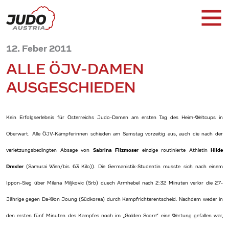
12. Feber 2011
ALLE ÖJV-DAMEN
AUSGESCHIEDEN
Kein Erfolgserlebnis für Österreichs Judo-Damen am ersten Tag des Heim-Weltcups in
Oberwart. Alle ÖJV-Kämpferinnen schieden am Samstag vorzeitig aus, auch die nach der
verletzungsbedingten Absage von
Sabrina Filzmoser
einzige routinierte Athletin
Hilde
Drexler
(Samurai Wien/bis 63 Kilo)). Die Germanistik-Studentin musste sich nach einem
Ippon-Sieg über Milana Miljkovic (Srb) duech Armhebel nach 2:32 Minuten verlor die 27-
Jährige gegen Da-Won Joung (Südkorea) durch Kampfrichterentscheid. Nachdem weder in
den ersten fünf Minuten des Kampfes noch im „Golden Score“ eine Wertung gefallen war,