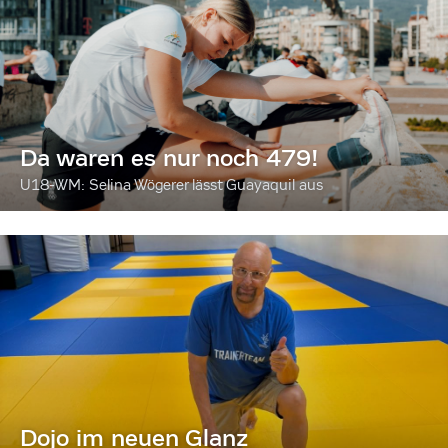
Da waren es nur noch 479!
U18-WM: Selina Wögerer lässt Guayaquil aus
Dojo im neuen Glanz