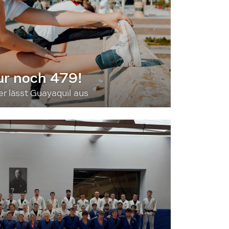
ur noch 479!
 lässt Guayaquil aus