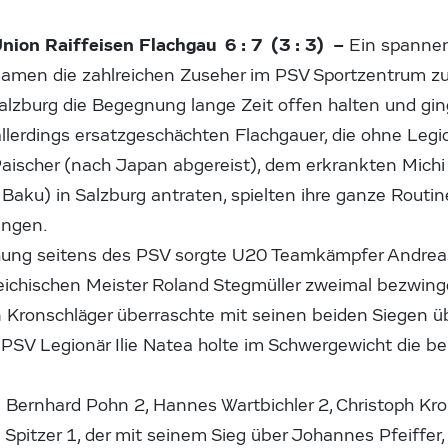
nion Raiffeisen Flachgau 6 : 7 (3 : 3) –
Ein spanne
kamen die zahlreichen Zuseher im PSV Sportzentrum z
 Salzburg die Begegnung lange Zeit offen halten und gi
allerdings ersatzgeschächten Flachgauer, die ohne Legi
aischer (nach Japan abgereist), dem erkrankten Mich
 Baku) in Salzburg antraten, spielten ihre ganze Routi
ingen.
hung seitens des PSV sorgte U20 Teamkämpfer Andreas 
eichischen Meister Roland Stegmüller zweimal bezwing
 Kronschläger überraschte mit seinen beiden Siegen 
. PSV Legionär Ilie Natea holte im Schwergewicht die 
 Bernhard Pohn 2, Hannes Wartbichler 2, Christoph Kro
Spitzer 1, der mit seinem Sieg über Johannes Pfeiffer