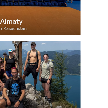
 Almaty
nn Kasachstan