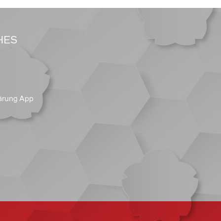
HES
ärung App