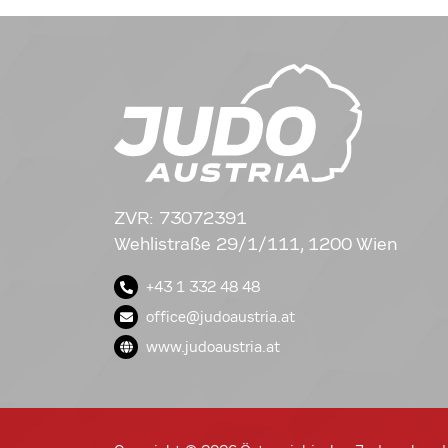
ZVR: 73072391
Wehlistraße 29/1/111, 1200 Wien
+43 1 332 48 48
office@judoaustria.at
www.judoaustria.at