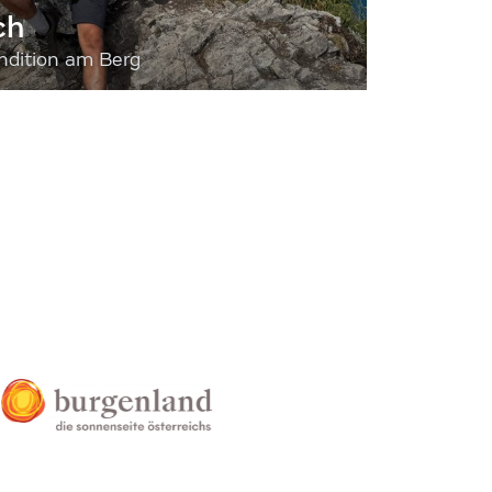
ch
dition am Berg