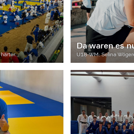
Da waren es n
härter...
U18-WM: Selina Wögerer