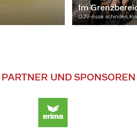
Im Grenzberei
ÖJV-Asse schinden Kon
PARTNER UND SPONSOREN