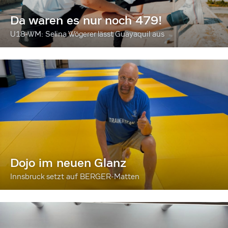
Da waren es nur noch 479!
U18-WM: Selina Wögerer lässt Guayaquil aus
Dojo im neuen Glanz
Innsbruck setzt auf BERGER-Matten