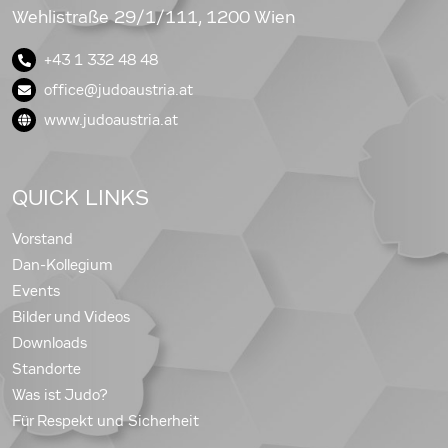
Wehlistraße 29/1/111, 1200 Wien
+43 1 332 48 48
office@judoaustria.at
www.judoaustria.at
QUICK LINKS
Vorstand
Dan-Kollegium
Events
Bilder und Videos
Downloads
Standorte
Was ist Judo?
Für Respekt und Sicherheit