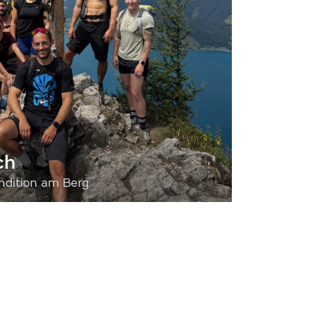
ch
dition am Berg