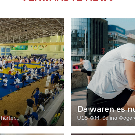
Da waren es n
härter...
U18-WM: Selina Wögerer