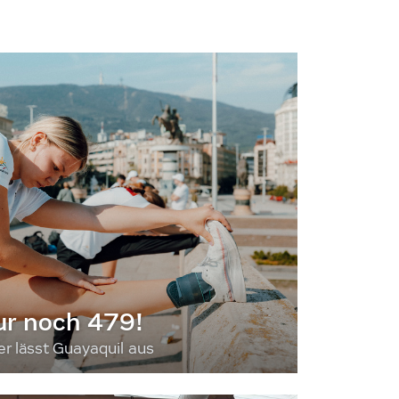
ur noch 479!
 lässt Guayaquil aus