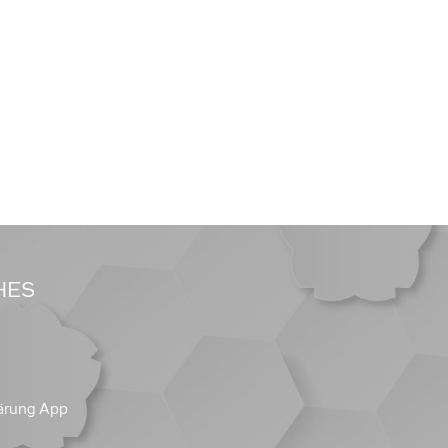
HES
ärung App