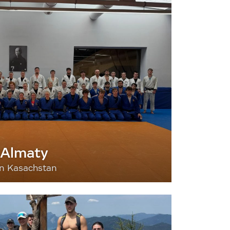
 Almaty
nn Kasachstan