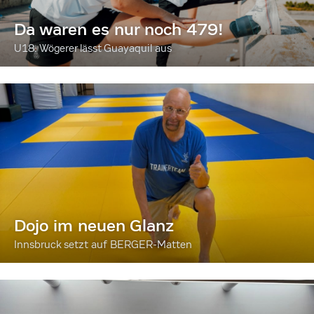
Da waren es nur noch 479!
U18: Wögerer lässt Guayaquil aus
Dojo im neuen Glanz
Innsbruck setzt auf BERGER-Matten