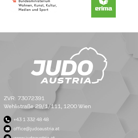
ZVR: 73072391
Wehlistraße 29/1/111, 1200 Wien
+43 1 332 48 48
office@judoaustria.at
www.judoaustria.at