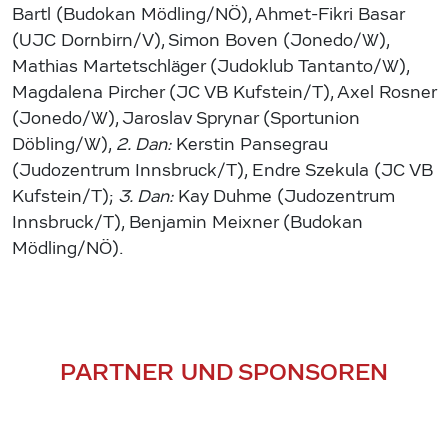
Bartl (Budokan Mödling/NÖ), Ahmet-Fikri Basar
(UJC Dornbirn/V), Simon Boven (Jonedo/W),
Mathias Martetschläger (Judoklub Tantanto/W),
Magdalena Pircher (JC VB Kufstein/T), Axel Rosner
(Jonedo/W), Jaroslav Sprynar (Sportunion
Döbling/W),
2. Dan:
Kerstin Pansegrau
(Judozentrum Innsbruck/T), Endre Szekula (JC VB
Kufstein/T);
3. Dan:
Kay Duhme (Judozentrum
Innsbruck/T), Benjamin Meixner (Budokan
Mödling/NÖ).
PARTNER UND SPONSOREN