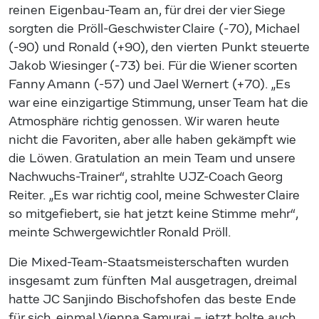
reinen Eigenbau-Team an, für drei der vier Siege
sorgten die Pröll-Geschwister Claire (-70), Michael
(-90) und Ronald (+90), den vierten Punkt steuerte
Jakob Wiesinger (-73) bei. Für die Wiener scorten
Fanny Amann (-57) und Jael Wernert (+70). „Es
war eine einzigartige Stimmung, unser Team hat die
Atmosphäre richtig genossen. Wir waren heute
nicht die Favoriten, aber alle haben gekämpft wie
die Löwen. Gratulation an mein Team und unsere
Nachwuchs-Trainer“, strahlte UJZ-Coach Georg
Reiter. „Es war richtig cool, meine Schwester Claire
so mitgefiebert, sie hat jetzt keine Stimme mehr“,
meinte Schwergewichtler Ronald Pröll.
Die Mixed-Team-Staatsmeisterschaften wurden
insgesamt zum fünften Mal ausgetragen, dreimal
hatte JC Sanjindo Bischofshofen das beste Ende
für sich, einmal Vienna Samurai – jetzt holte auch