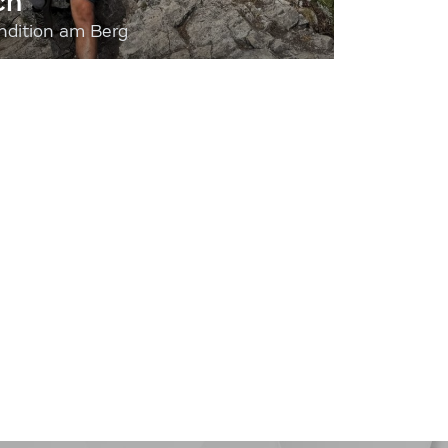
ch
dition am Berg