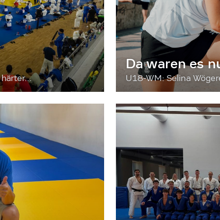
Da waren es n
härter...
U18-WM: Selina Wögerer