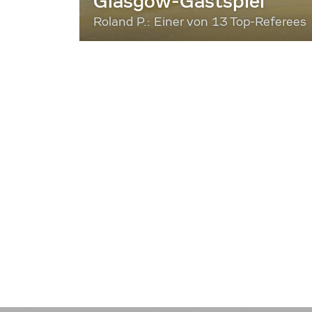
Glasgow-Gastspiel
Roland P.: Einer von 13 Top-Referees