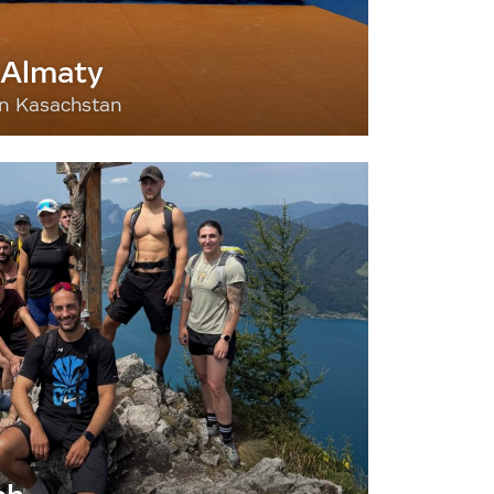
 Almaty
nn Kasachstan