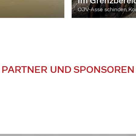
Im Grenzberei
ÖJV-Asse schinden Kon
PARTNER UND SPONSOREN