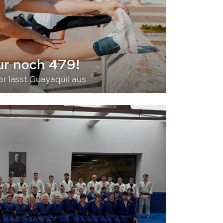
ur noch 479!
 lässt Guayaquil aus