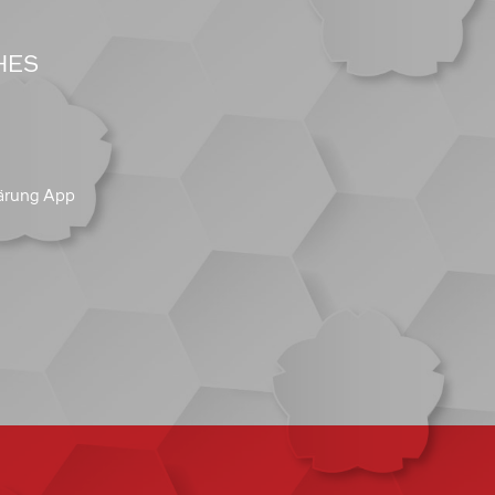
HES
ärung App