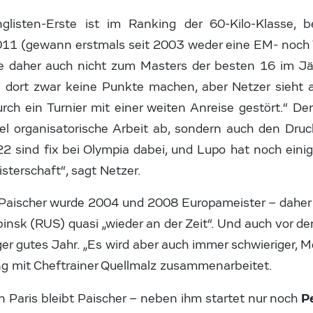
glisten-Erste ist im Ranking der 60-Kilo-Klasse, 
11 (gewann erstmals seit 2003 weder eine EM- noch
e daher auch nicht zum Masters der besten 16 im J
dort zwar keine Punkte machen, aber Netzer sieht a
urch ein Turnier mit einer weiten Anreise gestört.“ De
el organisatorische Arbeit ab, sondern auch den Druck
22 sind fix bei Olympia dabei, und Lupo hat noch ein
sterschaft“, sagt Netzer.
Paischer wurde 2004 und 2008 Europameister – daher 
binsk (RUS) quasi „wieder an der Zeit“. Und auch vor de
er gutes Jahr. „Es wird aber auch immer schwieriger, M
eng mit Cheftrainer Quellmalz zusammenarbeitet.
P
 Paris bleibt Paischer – neben ihm startet nur noch