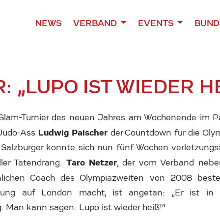
NEWS
VERBAND
EVENTS
BUND
 „LUPO IST WIEDER HE
Slam-Turnier des neuen Jahres am Wochenende im Par
Ludwig Paischer
s Judo-Ass
der Countdown für die Olym
 Salzburger konnte sich nun fünf Wochen verletzungsf
Taro Netzer
ller Tatendrang.
, der vom Verband nebe
ichen Coach des Olympiazweiten von 2008 bestel
itung auf London macht, ist angetan: „Er ist in 
g. Man kann sagen: Lupo ist wieder heiß!“