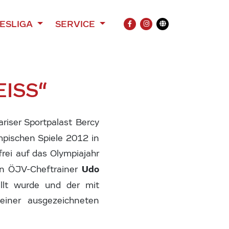
ESLIGA
SERVICE
FACEBOOK
INSTAGRAM
Übersetzung
ISS“
iser Sportpalast Bercy
pischen Spiele 2012 in
rei auf das Olympiajahr
Udo
n ÖJV-Cheftrainer
lt wurde und der mit
einer ausgezeichneten