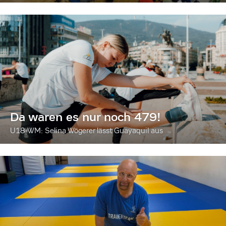
Da waren es nur noch 479!
U18-WM: Selina Wögerer lässt Guayaquil aus