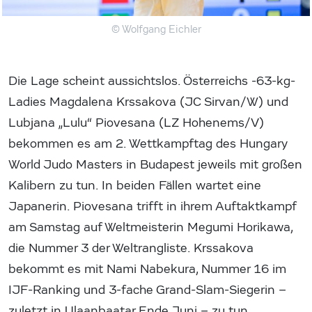
© Wolfgang Eichler
Die Lage scheint aussichtslos. Österreichs -63-kg-
Ladies Magdalena Krssakova (JC Sirvan/W) und
Lubjana „Lulu“ Piovesana (LZ Hohenems/V)
bekommen es am 2. Wettkampftag des Hungary
World Judo Masters in Budapest jeweils mit großen
Kalibern zu tun. In beiden Fällen wartet eine
Japanerin. Piovesana trifft in ihrem Auftaktkampf
am Samstag auf Weltmeisterin Megumi Horikawa,
die Nummer 3 der Weltrangliste. Krssakova
bekommt es mit Nami Nabekura, Nummer 16 im
IJF-Ranking und 3-fache Grand-Slam-Siegerin –
zuletzt in Ulaanbaatar Ende Juni – zu tun.