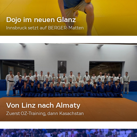
Dojo im neuen Glanz
Innsbruck setzt auf BERGER-Matten
Von Linz nach Almaty
Zuerst OZ-Training, dann Kasachstan