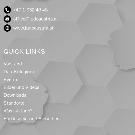
+43 1 332 48 48
office@judoaustria.at
www.judoaustria.at
QUICK LINKS
Vorstand
Dan-Kollegium
Events
Bilder und Videos
Downloads
Standorte
Was ist Judo?
Für Respekt und Sicherheit