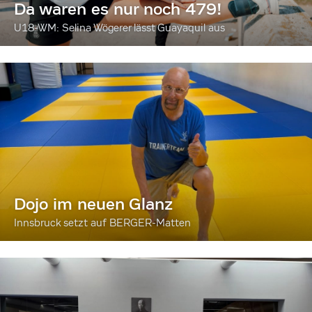
Da waren es nur noch 479!
U18-WM: Selina Wögerer lässt Guayaquil aus
Dojo im neuen Glanz
Innsbruck setzt auf BERGER-Matten