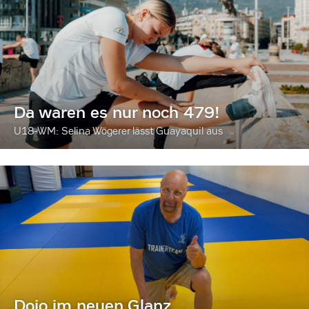
Da waren es nur noch 479!
U18-WM: Selina Wögerer lässt Guayaquil aus
Dojo im neuen Glanz