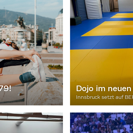
79!
Dojo im neuen
Innsbruck setzt auf 