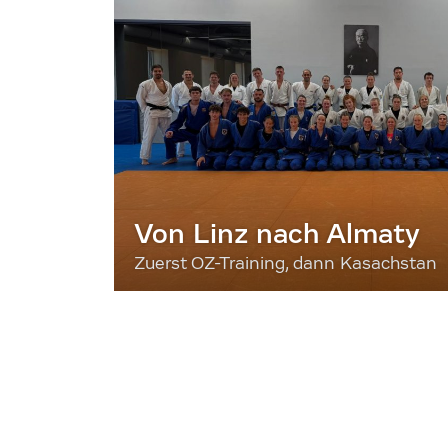
Von Linz nach Almaty
Zuerst OZ-Training, dann Kasachstan