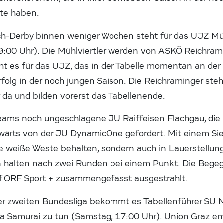
ite haben.
ich-Derby binnen weniger Wochen steht für das UJZ Mü
:00 Uhr). Die Mühlviertler werden von ASKÖ Reichra
 es für das UJZ, das in der Tabelle momentan an der vi
folg in der noch jungen Saison. Die Reichraminger ste
 da und bilden vorerst das Tabellenende.
 Teams noch ungeschlagene JU Raiffeisen Flachgau, die
swärts von der JU DynamicOne gefordert. Mit einem Si
hre weiße Weste behalten, sondern auch in Lauerstellu
n halten nach zwei Runden bei einem Punkt. Die Bege
f ORF Sport + zusammengefasst ausgestrahlt.
er zweiten Bundesliga bekommt es Tabellenführer SU 
na Samurai zu tun (Samstag, 17:00 Uhr). Union Graz 