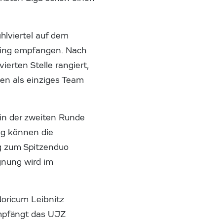
hlviertel auf dem
ming empfangen. Nach
erten Stelle rangiert,
hen als einziges Team
 in der zweiten Runde
eg können die
ng zum Spitzenduo
gnung wird im
Noricum Leibnitz
empfängt das UJZ