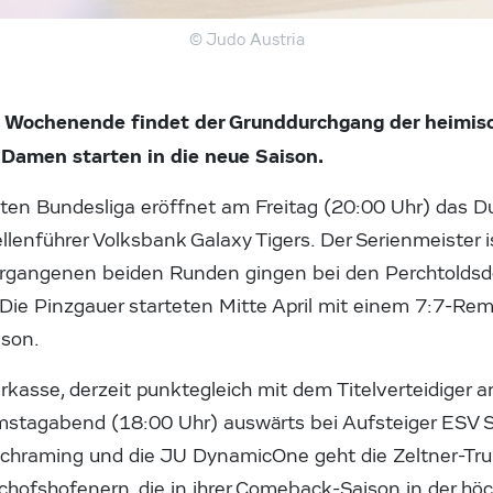
© Judo Austria
ochenende findet der Grunddurchgang der heimis
 Damen starten in die neue Saison.
sten Bundesliga eröffnet am Freitag (20:00 Uhr) das D
lenführer Volksbank Galaxy Tigers. Der Serienmeister i
vergangenen beiden Runden gingen bei den Perchtoldsdo
 Die Pinzgauer starteten Mitte April mit einem 7:7-Re
ison.
asse, derzeit punktegleich mit dem Titelverteidiger an
amstagabend (18:00 Uhr) auswärts bei Aufsteiger ESV S
hraming und die JU DynamicOne geht die Zeltner-Trupp
hofshofenern, die in ihrer Comeback-Saison in der hö