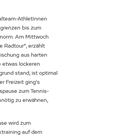
alteam-AthletInnen
gsgrenzen bis zum
 enorm. Am Mittwoch
e Radtour“, erzählt
ischung aus harten
ie etwas lockeren
rund stand, ist optimal
r Freizeit ging’s
ngspause zum Tennis-
nnötig zu erwähnen,
use wird zum
training auf dem