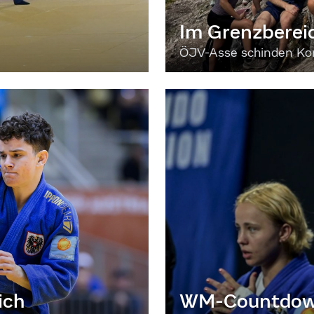
Im Grenzberei
ÖJV-Asse schinden Kon
ich
WM-Countdown