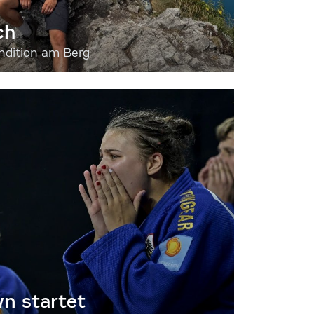
ch
dition am Berg
 startet