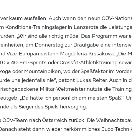
tiver kaum ausfallen. Auch wenn den neun ÖJV-Nation
im Konditions-Trainingslager in Lanzarote die Leistun
urden. „Wir sind alle richtig müde. Das Programm war
gseinheiten, am Donnerstag zur Draufgabe eine intensiv
nd Vize-Europameisterin Magdalena Krssakova. „Die M
10 x 400-m-Sprints oder Crossfit-Athletiktraining sow
Yoga oder Mountainbiken, wo der Spaßfaktor im Vorderg
de uns jedenfalls nie“, betont Lukas Reiter. Auch in de
frischgebackene Militär-Weltmeister nutzte die Traini
utgeb. „Da hatte ich persönlich am meisten Spaß!“ U
de als Sieger des Spiels hervorging.
 ÖJV-Team nach Österreich zurück. Die Weihnachtspa
Danach steht dann wieder herkömmliches Judo-Technik