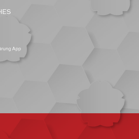
HES
ärung App