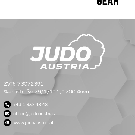
ZVR: 73072391
Wehlistraße 29/1/111, 1200 Wien
+43 1 332 48 48
office@judoaustria.at
www.judoaustria.at