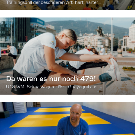
Trainingsdrill der besonderen Art: hart, härter...
Da waren es nur noch 479!
U18-WM: Selina Wögerer lässt Guayaquil aus