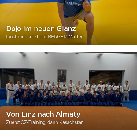
Dojo im neuen Glanz
Innsbruck setzt auf BERGER-Matten
Von Linz nach Almaty
Zuerst OZ-Training, dann Kasachstan