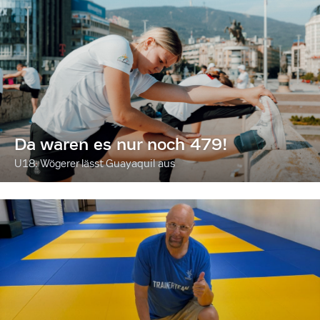
Da waren es nur noch 479!
U18: Wögerer lässt Guayaquil aus