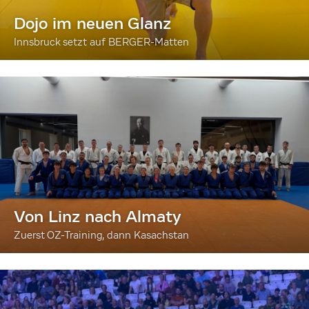
Dojo im neuen Glanz
Innsbruck setzt auf BERGER-Matten
Von Linz nach Almaty
Zuerst OZ-Training, dann Kasachstan