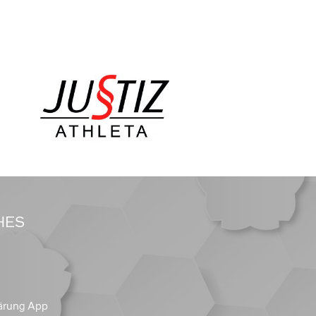
HES
ärung App