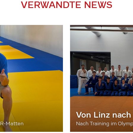
VERWANDTE NEWS
Von Linz nach
ER-Matten
Nach Training im Olymp