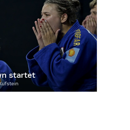
 startet
Kufstein