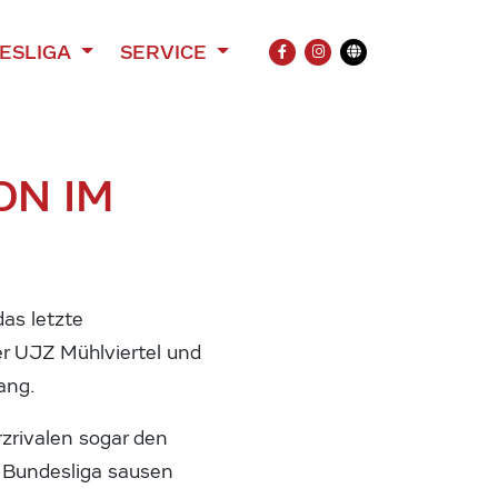
ESLIGA
SERVICE
FACEBOOK
INSTAGRAM
Übersetzung
ON IM
das letzte
er UJZ Mühlviertel und
ang.
rzrivalen sogar den
 Bundesliga sausen