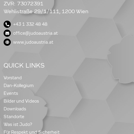
ZVR: 73072391
Wehlistraße 29/1/111, 1200 Wien
+43 1 332 48 48
office@judoaustria.at
www.judoaustria.at
QUICK LINKS
Vorstand
Dan-Kollegium
Events
Bilder und Videos
Downloads
Standorte
Was ist Judo?
Für Respekt und Sicherheit