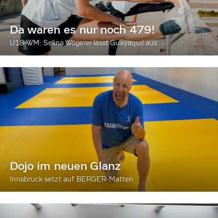
Da waren es nur noch 479!
U18-WM: Selina Wögerer lässt Guayaquil aus
Dojo im neuen Glanz
Innsbruck setzt auf BERGER-Matten