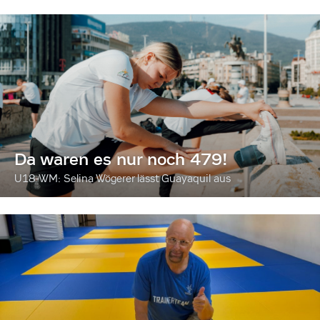
Da waren es nur noch 479!
U18-WM: Selina Wögerer lässt Guayaquil aus