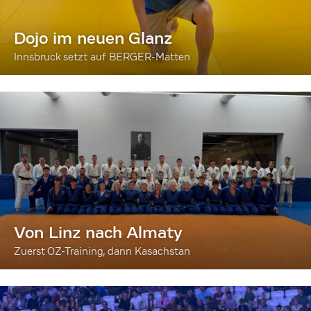
Dojo im neuen Glanz
Innsbruck setzt auf BERGER-Matten
Von Linz nach Almaty
Zuerst OZ-Training, dann Kasachstan