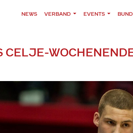
NEWS
VERBAND
EVENTS
BUND
 CELJE-WOCHENENDE B