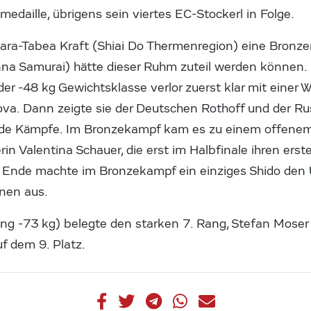
medaille, übrigens sein viertes EC-Stockerl in Folge.
ra-Tabea Kraft (Shiai Do Thermenregion) eine Bronzem
nna Samurai) hätte dieser Ruhm zuteil werden können.
 der -48 kg Gewichtsklasse verlor zuerst klar mit einer
ova. Dann zeigte sie der Deutschen Rothoff und der Ru
de Kämpfe. Im Bronzekampf kam es zu einem offenem
rin Valentina Schauer, die erst im Halbfinale ihren ers
m Ende machte im Bronzekampf ein einziges Shido den
nnen aus.
ng -73 kg) belegte den starken 7. Rang, Stefan Moser
f dem 9. Platz.