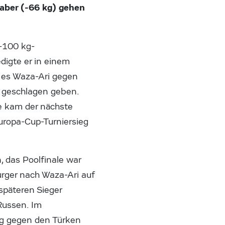
raber (-66 kg) gehen
 -100 kg-
digte er in einem
 es Waza-Ari gegen
i geschlagen geben.
e kam der nächste
uropa-Cup-Turniersieg
 das Poolfinale war
rger nach Waza-Ari auf
späteren Sieger
Russen. Im
ng gegen den Türken