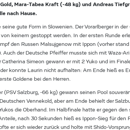
e Gold, Mara-Tabea Kraft (-48 kg) und Andreas Tiefg
lle nach Hause.
e seine gute Form in Slowenien. Der Vorarlberger in der
von keinem gestoppt werden. In der ersten Runde erle
mpf den Rus
sen Malsujgenow mit Ippon (vorher stand
. Auch der Deutsche Pfeiffer musste sich mit Waza-Ar
 Catherina Simeon gewann er mit 2 Yuko und im Final
h der konnte Laurin nicht aufhalten: Am Ende hieß es E
e erste Goldene bei den Herren.
r (PSV Salzburg, -66 kg) gewann seinen Pool souverän,
eutschen Vennekold, aber am Ende behielt der Salzbu
Yukos die Oberhand. Im Halbfinale hatte er gegen den 
teile, nach 30 Sekunden hieß es Ippon-Sieg für den 
te er sich wieder zurück und holte mit Shido-Vorspru