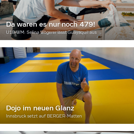
Da waren es nur noch 479!
U18-WM: Selina Wögerer lässt Guayaquil aus
Dojo im neuen Glanz
Innsbruck setzt auf BERGER-Matten