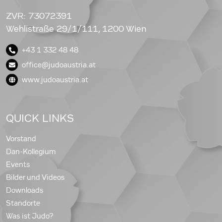
ZVR: 73072391
Wehlistraße 29/1/111, 1200 Wien
+43 1 332 48 48
office@judoaustria.at
www.judoaustria.at
QUICK LINKS
Vorstand
Dan-Kollegium
Events
Bilder und Videos
Downloads
Standorte
Was ist Judo?