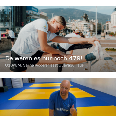
Da waren es nur noch 479!
U18-WM: Selina Wögerer lässt Guayaquil aus