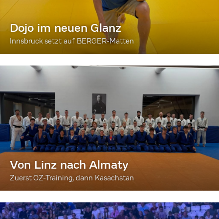
Dojo im neuen Glanz
Innsbruck setzt auf BERGER-Matten
Von Linz nach Almaty
Zuerst OZ-Training, dann Kasachstan