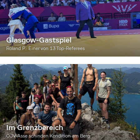
Glasgow-Gastspiel
Roland P.: Einer von 13 Top-Referees
Im Grenzbereich
ÖJV-Asse schinden Kondition am Berg