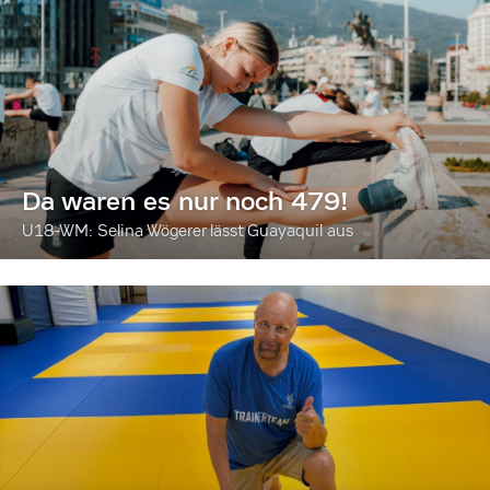
Da waren es nur noch 479!
U18-WM: Selina Wögerer lässt Guayaquil aus