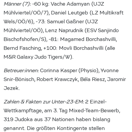
Männer (7):
-60 kg: Vache Adamyan (UJZ
Mühlviertel/OÖ/7), Daniel Leutgeb (LZ Multikraft
Wels/OÖ/6), -73: Samuel Gaßner (UJZ
Mühlviertel/OÖ), Lenz Naprudnik (ESV Sanjindo
Bischofshofen/S), -81: Magamed Borchashvilli,
Bernd Fasching, +100: Movli Borchashvilli (alle
M&R Galaxy Judo Tigers/W).
Betreuer:innen:
Corinna Kasper (Physio), Yvonne
Snir-Bönisch, Robert Krawczyk, Béla Riesz, Jaromir
Jezek.
Zahlen & Fakten zur Unter-23-EM:
2 Einzel-
Wettkampftage, am 3. Tag Mixed-Team-Bewerb,
319 Judoka aus 37 Nationen haben bislang
genannt. Die größten Kontingente stellen