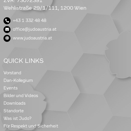
ZVR: 73072391
Wehlistraße 29/1/111, 1200 Wien
+43 1 332 48 48
office@judoaustria.at
www.judoaustria.at
QUICK LINKS
Vorstand
Dan-Kollegium
Events
Bilder und Videos
Downloads
Standorte
Was ist Judo?
Für Respekt und Sicherheit