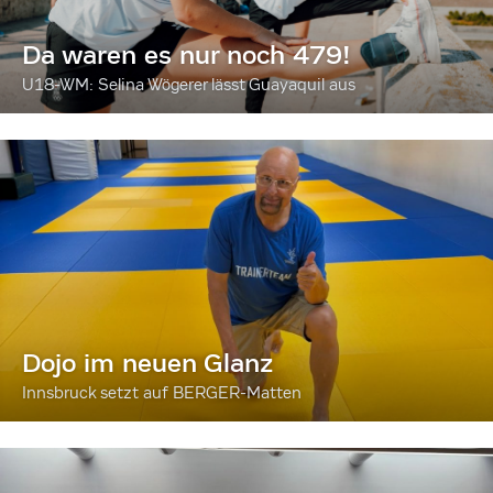
Da waren es nur noch 479!
U18-WM: Selina Wögerer lässt Guayaquil aus
Dojo im neuen Glanz
Innsbruck setzt auf BERGER-Matten