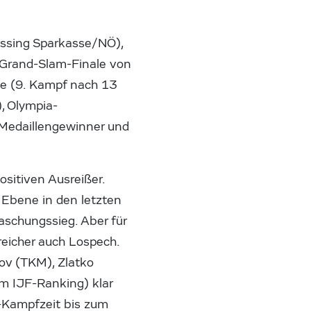
assing Sparkasse/NÖ),
 Grand-Slam-Finale von
ale (9. Kampf nach 13
), Olympia-
-Medaillengewinner und
sitiven Ausreißer.
Ebene in den letzten
raschungssieg. Aber für
rreicher auch Lospech.
ov (TKM), Zlatko
m IJF-Ranking) klar
t-Kampfzeit bis zum