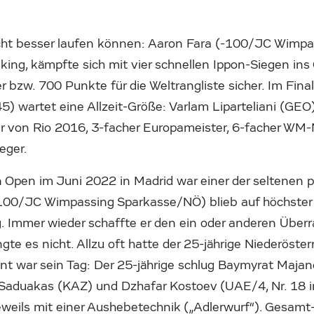
nicht besser laufen können: Aaron Fara (-100/JC Wimp
ng, kämpfte sich mit vier schnellen Ippon-Siegen ins
r bzw. 700 Punkte für die Weltrangliste sicher. Im Fin
45) wartet eine Allzeit-Größe: Varlam Liparteliani (GEO
r von Rio 2016, 3-facher Europameister, 6-facher WM
eger.
 Open im Juni 2022 in Madrid war einer der seltenen po
100/JC Wimpassing Sparkasse/NÖ) blieb auf höchster 
ig. Immer wieder schaffte er den ein oder anderen Über
gte es nicht. Allzu oft hatte der 25-jährige Niederöste
t war sein Tag: Der 25-jährige schlug Baymyrat Majan
Saduakas (KAZ) und Dzhafar Kostoev (UAE/4, Nr. 18 i
eweils mit einer Aushebetechnik („Adlerwurf“). Gesam