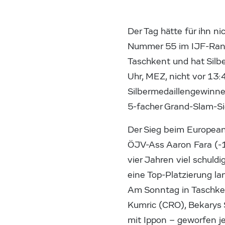
Der Tag hätte für ihn 
Nummer 55 im IJF-Ranki
Taschkent und hat Silbe
Uhr, MEZ, nicht vor 13:
Silbermedaillengewinne
5-facher Grand-Slam-Si
Der Sieg beim European
ÖJV-Ass Aaron Fara (-
vier Jahren viel schuld
eine Top-Platzierung lan
Am Sonntag in Taschken
Kumric (CRO), Bekarys 
mit Ippon – geworfen j