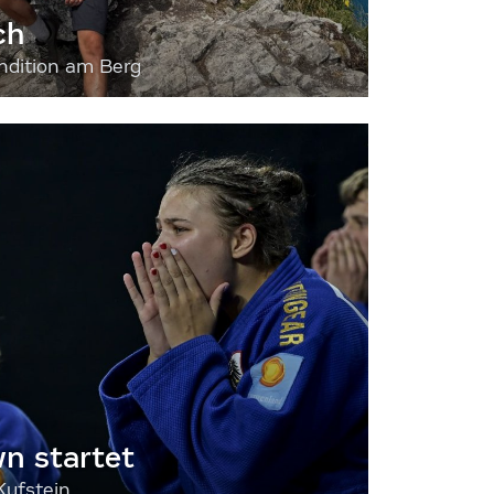
ch
dition am Berg
 startet
Kufstein