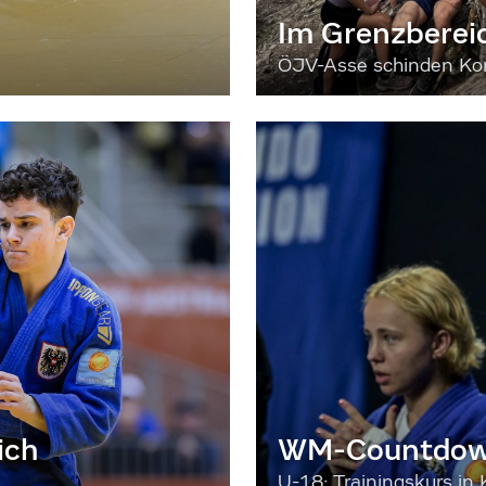
Im Grenzberei
ÖJV-Asse schinden Kon
ich
WM-Countdown
U-18: Trainingskurs in 