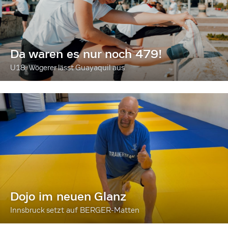
Da waren es nur noch 479!
U18: Wögerer lässt Guayaquil aus
Dojo im neuen Glanz
Innsbruck setzt auf BERGER-Matten