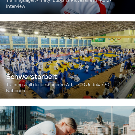
Trainingslager Almaty: Lubjana Piovesana im Kurz-
Interview
Schwerstarbeit
Trainingsdrill der besonderen Art - 700 Judoka/30
Nationen