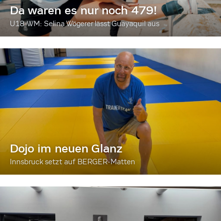
Da waren es nur noch 479!
U18-WM: Selina Wögerer lässt Guayaquil aus
Dojo im neuen Glanz
Innsbruck setzt auf BERGER-Matten