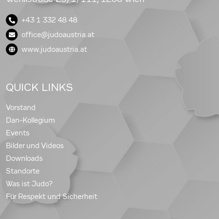
+43 1 332 48 48
office@judoaustria.at
www.judoaustria.at
QUICK LINKS
Vorstand
Dan-Kollegium
Events
Bilder und Videos
Downloads
Standorte
Was ist Judo?
Für Respekt und Sicherheit